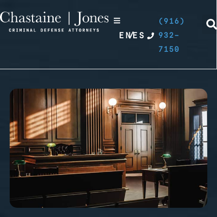
(916)
EN
/
ES
932-
7150