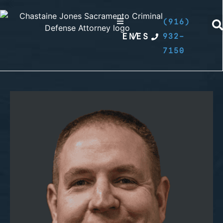
(916)
EN
/
ES
932-
7150