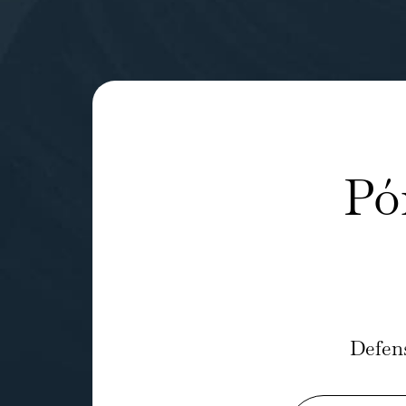
Pó
Defen