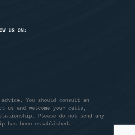
OW US ON:
 advice. You should consult an
ct us and welcome your calls,
elationship. Please do not send any
ip has been established.