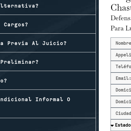
Chast
Alternativa?
Defens
e Cargos?
Para L
ia Previa Al Juicio?
 Preliminar?
io?
ondicional Informal O