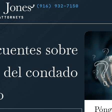
(916) 932-7150
cuentes sobre
 del condado
o
Póng