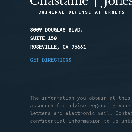
3009 DOUGLAS BLVD.
SUITE 150
ROSEVILLE, CA 95661
GET DIRECTIONS
The information you obtain at this
attorney for advice regarding your
letters and electronic mail. Conta
confidential information to us unt