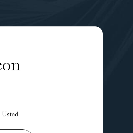
con
 Usted