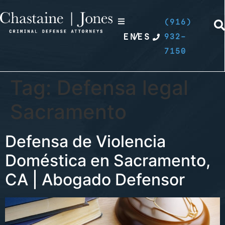
(916)
EN
/
ES
932-
7150
Tag:
Defensa legal
Sacramento
Defensa de Violencia
Doméstica en Sacramento,
CA | Abogado Defensor