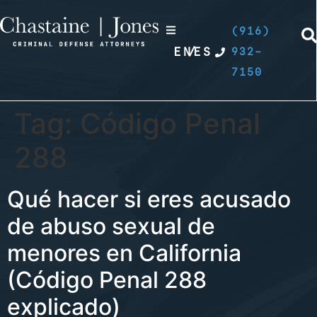
(916)
EN
/
ES
932-
7150
Tag:
Código Penal
288
Qué hacer si eres acusado
de abuso sexual de
menores en California
(Código Penal 288
explicado)