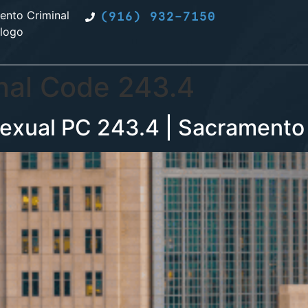
(916) 932-7150
enal Code 243.4
exual PC 243.4 | Sacramento 