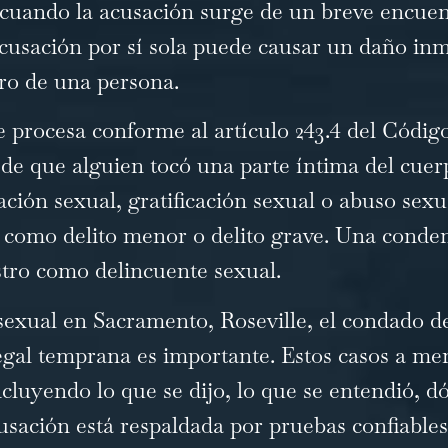
o cuando la acusación surge de un breve encue
 acusación por sí sola puede causar un daño inm
turo de una persona.
se procesa conforme al
artículo 243.4 del Códig
de que alguien tocó una parte íntima del cuer
tación sexual, gratificación sexual o abuso sex
como delito menor o delito grave. Una condena
istro como delincuente sexual.
sexual en Sacramento, Roseville, el condado d
 legal temprana es importante. Estos casos a m
cluyendo lo que se dijo, lo que se entendió, 
acusación está respaldada por pruebas confiables