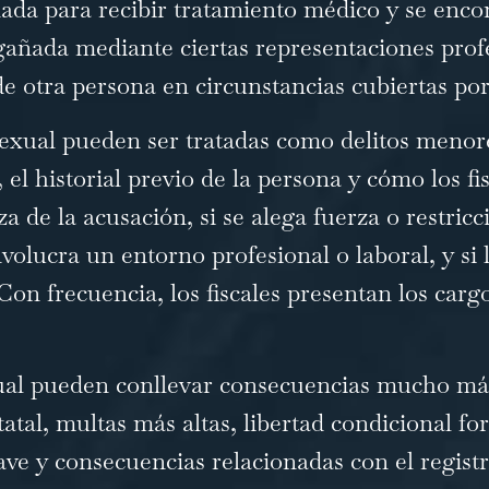
nada para recibir tratamiento médico y se enc
añada mediante ciertas representaciones profe
e otra persona en circunstancias cubiertas por 
exual pueden ser tratadas como delitos menore
 el historial previo de la persona y cómo los fi
a de la acusación, si se alega fuerza o restricc
nvolucra un entorno profesional o laboral, y si 
 Con frecuencia, los fiscales presentan los car
ual pueden conllevar consecuencias mucho más
atal, multas más altas, libertad condicional f
ave y consecuencias relacionadas con el regist