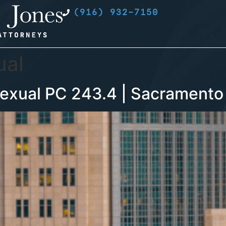
(916) 932-7150
ual
exual PC 243.4 | Sacramento 