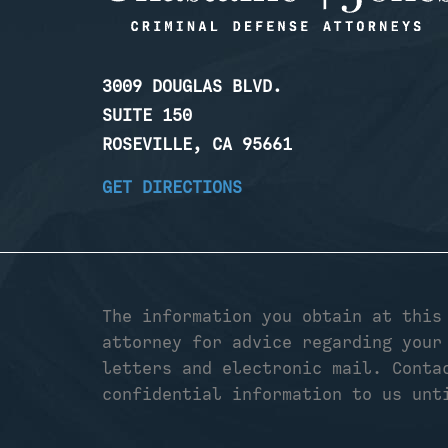
3009 DOUGLAS BLVD.
SUITE 150
ROSEVILLE, CA 95661
GET DIRECTIONS
The information you obtain at this
attorney for advice regarding your
letters and electronic mail. Conta
confidential information to us unt