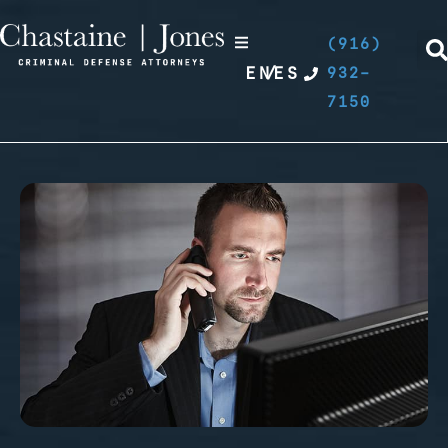
(916)
EN
/
ES
932-
7150