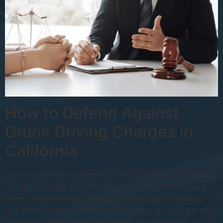
How to Defend Against
Drunk Driving Charges in
California
Driving under the influence is one of the most common
criminal charges in California. Many people who have
never been involved with the criminal justice system
find themselves handcuffed and facing jail time for the
first time. DUI charges are serious and can result in