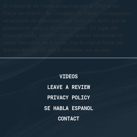
Al colaborar de forma proactiva con la Oficina del
Fiscal del Distrito del Condado de Placer, conseguimos
un acuerdo de desviación que evitó con éxito que se
presentaran cargos por hurto menor. En lugar del
enjuiciamiento, nuestro cliente aceptó completar un
curso educativo de 8 horas, tras lo cual el fiscal del
distrito decidió no seguir adelante con el caso.
VIDEOS
LEAVE A REVIEW
PRIVACY POLICY
SE HABLA ESPANOL
CONTACT