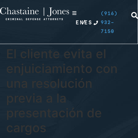
(916)
EN
/
ES
932-
7150
El cliente evita el
enjuiciamiento con
una resolución
previa a la
presentación de
cargos