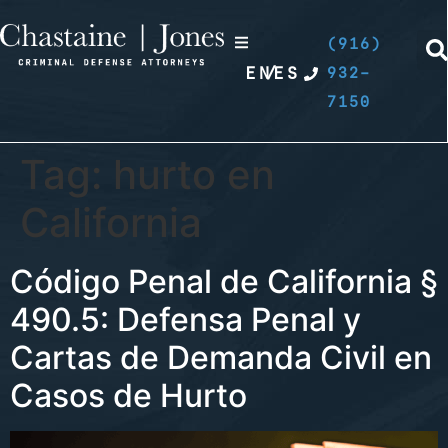
(916)
EN
/
ES
932-
7150
Tag:
hurto en
California
Código Penal de California §
490.5: Defensa Penal y
Cartas de Demanda Civil en
Casos de Hurto