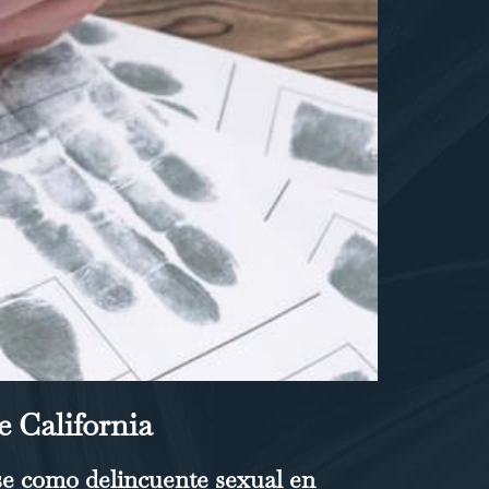
e California
rse como delincuente sexual en