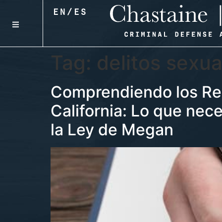
EN
/
ES
Tag:
delitos sexua
Comprendiendo los Req
California: Lo que nec
la Ley de Megan