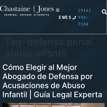
(916)
EN
/
ES
932-
7150
Tag:
defensa penal
abuso infantil
Cómo Elegir al Mejor
Abogado de Defensa por
Acusaciones de Abuso
Infantil | Guía Legal Experta