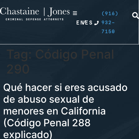
(916)
EN
/
ES
932-
7150
Tag:
Código Penal
290
Qué hacer si eres acusado
de abuso sexual de
menores en California
(Código Penal 288
explicado)