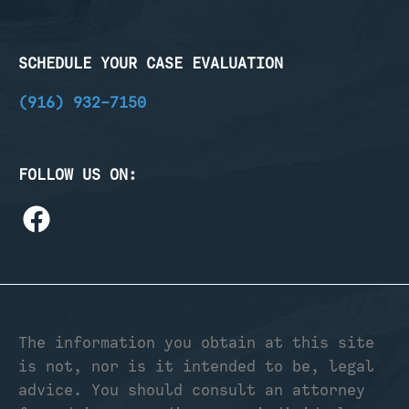
SCHEDULE YOUR CASE EVALUATION
(916) 932-7150
FOLLOW US ON:
The information you obtain at this site
is not, nor is it intended to be, legal
advice. You should consult an attorney