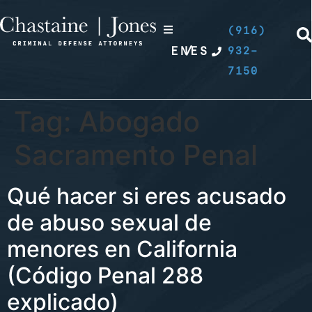
(916)
EN
/
ES
932-
7150
Tag:
Abogado
Sacramento Penal
Qué hacer si eres acusado
de abuso sexual de
menores en California
(Código Penal 288
explicado)