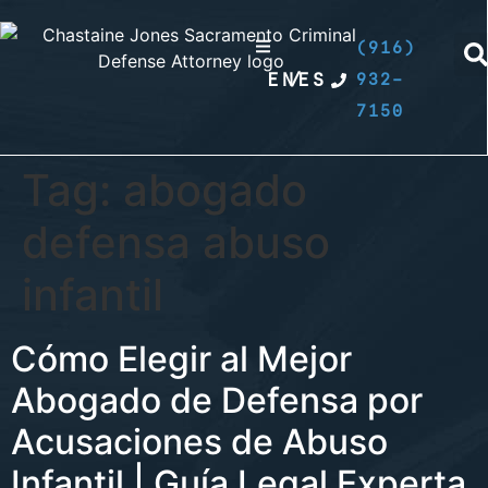
(916)
EN
/
ES
932-
7150
Tag:
abogado
defensa abuso
infantil
Cómo Elegir al Mejor
Abogado de Defensa por
Acusaciones de Abuso
Infantil | Guía Legal Experta